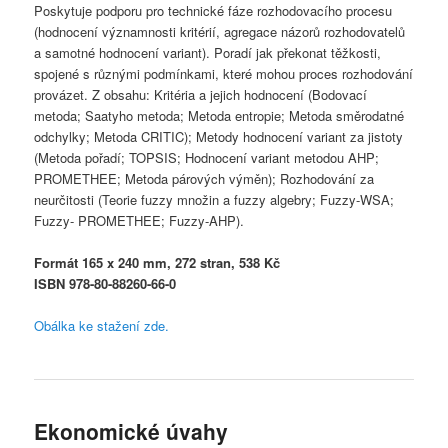
Poskytuje podporu pro technické fáze rozhodovacího procesu
(hodnocení významnosti kritérií, agregace názorů rozhodovatelů
a samotné hodnocení variant). Poradí jak překonat těžkosti,
spojené s různými podmínkami, které mohou proces rozhodování
provázet. Z obsahu: Kritéria a jejich hodnocení (Bodovací
metoda; Saatyho metoda; Metoda entropie; Metoda směrodatné
odchylky; Metoda CRITIC); Metody hodnocení variant za jistoty
(Metoda pořadí; TOPSIS; Hodnocení variant metodou AHP;
PROMETHEE; Metoda párových výměn); Rozhodování za
neurčitosti (Teorie fuzzy množin a fuzzy algebry; Fuzzy-WSA;
Fuzzy- PROMETHEE; Fuzzy-AHP).
Formát 165 x 240 mm, 272 stran, 538 Kč
ISBN 978-80-88260-66-0
Obálka ke stažení zde.
Ekonomické úvahy