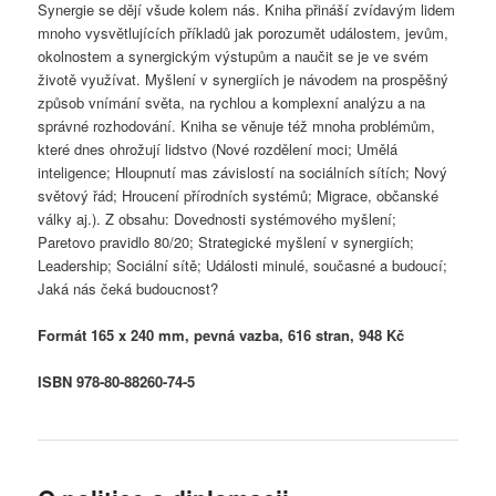
Synergie se dějí všude kolem nás. Kniha přináší zvídavým lidem
mnoho vysvětlujících příkladů jak porozumět událostem, jevům,
okolnostem a synergickým výstupům a naučit se je ve svém
životě využívat. Myšlení v synergiích je návodem na prospěšný
způsob vnímání světa, na rychlou a komplexní analýzu a na
správné rozhodování. Kniha se věnuje též mnoha problémům,
které dnes ohrožují lidstvo (Nové rozdělení moci; Umělá
inteligence; Hloupnutí mas závislostí na sociálních sítích; Nový
světový řád; Hroucení přírodních systémů; Migrace, občanské
války aj.). Z obsahu: Dovednosti systémového myšlení;
Paretovo pravidlo 80/20; Strategické myšlení v synergiích;
Leadership; Sociální sítě; Události minulé, současné a budoucí;
Jaká nás čeká budoucnost?
Formát 165 x 240 mm, pevná vazba, 616 stran, 948 Kč
ISBN 978-80-88260-74-5