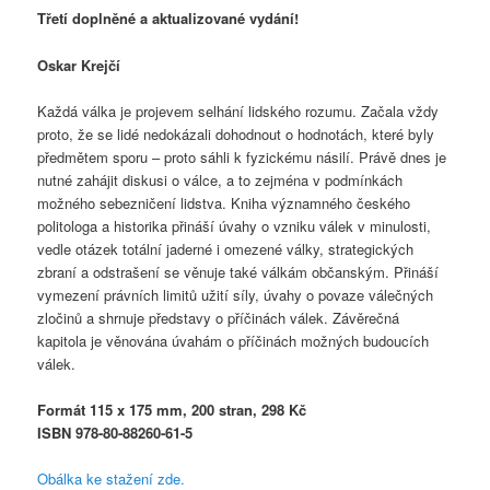
Třetí doplněné a aktualizované vydání!
Oskar Krejčí
Každá válka je projevem selhání lidského rozumu. Začala vždy
proto, že se lidé nedokázali dohodnout o hodnotách, které byly
předmětem sporu – proto sáhli k fyzickému násilí. Právě dnes je
nutné zahájit diskusi o válce, a to zejména v podmínkách
možného sebezničení lidstva. Kniha významného českého
politologa a historika přináší úvahy o vzniku válek v minulosti,
vedle otázek totální jaderné i omezené války, strategických
zbraní a odstrašení se věnuje také válkám občanským. Přináší
vymezení právních limitů užití síly, úvahy o povaze válečných
zločinů a shrnuje představy o příčinách válek. Závěrečná
kapitola je věnována úvahám o příčinách možných budoucích
válek.
Formát 115 x 175 mm, 200 stran, 298 Kč
ISBN 978-80-88260-61-5
Obálka ke stažení zde.