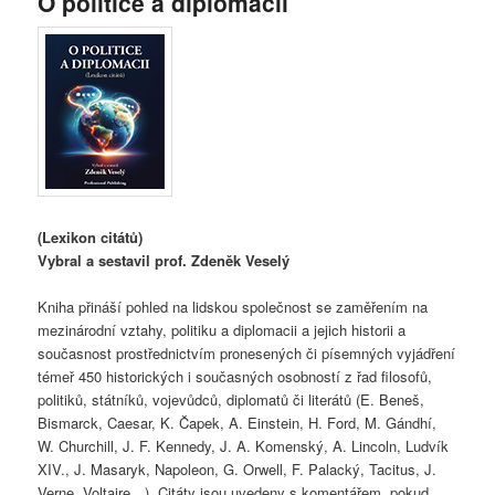
O politice a diplomacii
(Lexikon citátů)
Vybral a sestavil prof. Zdeněk Veselý
Kniha přináší pohled na lidskou společnost se zaměřením na
mezinárodní vztahy, politiku a diplomacii a jejich historii a
současnost prostřednictvím pronesených či písemných vyjádření
témeř 450 historických i současných osobností z řad filosofů,
politiků, státníků, vojevůdců, diplomatů či literátů (E. Beneš,
Bismarck, Caesar, K. Čapek, A. Einstein, H. Ford, M. Gándhí,
W. Churchill, J. F. Kennedy, J. A. Komenský, A. Lincoln, Ludvík
XIV., J. Masaryk, Napoleon, G. Orwell, F. Palacký, Tacitus, J.
Verne, Voltaire…). Citáty jsou uvedeny s komentářem, pokud