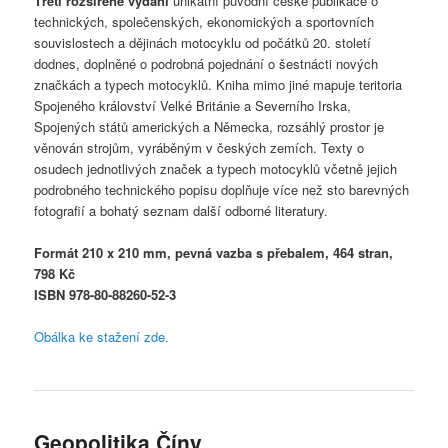
Třetí rozšířené vydání
unikátní původní české publikace o
technických, společenských, ekonomických a sportovních
souvislostech a dějinách motocyklu od počátků 20. století
dodnes, doplněné o podrobná pojednání o šestnácti nových
značkách a typech motocyklů. Kniha mimo jiné mapuje teritoria
Spojeného království Velké Británie a Severního Irska,
Spojených států amerických a Německa, rozsáhlý prostor je
věnován strojům, vyráběným v českých zemích. Texty o
osudech jednotlivých značek a typech motocyklů včetně jejich
podrobného technického popisu doplňuje více než sto barevných
fotografií a bohatý seznam další odborné literatury.
Formát 210 x 210 mm, pevná vazba s přebalem, 464 stran,
798 Kč
ISBN 978-80-88260-52-3
Obálka ke stažení zde.
Geopolitika Číny