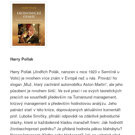
Harry Pollak
Harry Pollak (Jindřich Polák, narozen v roce 1923 v Semtíně u
Votic) je mnohem více znám v Evropě než u nás. Provází ho
slogan „Muž, který zachránil automobilku Aston Martin“, ale jeho
působení je mnohem širší. Ve své praxi i ve svých teoretických
pracích se soustředil především na Turnaround management,
krizový management a především hodnotovou analýzu. Jeho
patnáct statí v této knize, doprovázených aktuálními komentáři
prof. Luboše Smrčky, přináší odpovědi na zdánlivě jednoduché
otázky, které si každodenně kladou manažeři firem: Jak hodnotit
životaschopnost podniku? Je přidaná hodnota pákou blahobytu?
Nezaměstnanost: Kletba nebo blaženost? Jak se uchránit před