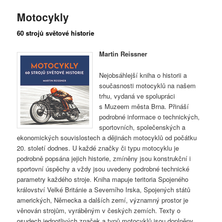
Motocykly
60 strojů světové historie
Martin Reissner
Nejobsáhlejší kniha o historii a
současnosti motocyklů na našem
trhu, vydaná ve spolupráci
s Muzeem města Brna. Přináší
podrobné informace o technických,
sportovních, společenských a
ekonomických souvislostech a dějinách motocyklů od počátku
20. století dodnes. U každé značky či typu motocyklu je
podrobně popsána jejich historie, zmíněny jsou konstrukční i
sportovní úspěchy a vždy jsou uvedeny podrobné technické
parametry každého stroje. Kniha mapuje teritoria Spojeného
království Velké Británie a Severního Irska, Spojených států
amerických, Německa a dalších zemí, významný prostor je
věnován strojům, vyráběným v českých zemích. Texty o
osudech jednotlivých značek a typů motocyklů jsou doplněny