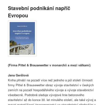
Stavební podnikání napříč
Evropou
(Firma Pittel & Brausewetter v monarchii a mezi válkami)
Jana Geršlová
Kniha přináší na pozadí více než jednoho a půl století činnosti
firmy Pittel & Brausewetter obraz vývoje stavitelství v českých
zemích na pozadí hospodářského vývoje a vývoje stavebnictví
všeobecně. Podrobně sleduje vývojové linie betonového
stavitelství až do konce 30. let minulého století, ale také vývoj a
rozvoj metod řízení (managementu) ve stavebnictví především v