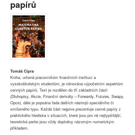
papírů
Tomáš Cipra
Kniha, určená pracovníkům finančních institucí a
vysokoškolským studentům, je věnována výpočetním aspektům
cenných papírů. Text je rozdělen do tří základních částí
(Dluhopisy, Akcie, Finanční deriváty – Forwardy, Futures, Swapy,
Opce), dále je popsána řada dalších nástrojů speciálního či
smíšeného typu. Každá část nejprve prezentuje cenné papíry z
praktického hlediska v situacích, které jsou pro ně nejtypičtější,
teoretické partie jsou vždy doplněny názorným numerickým
příkladem.