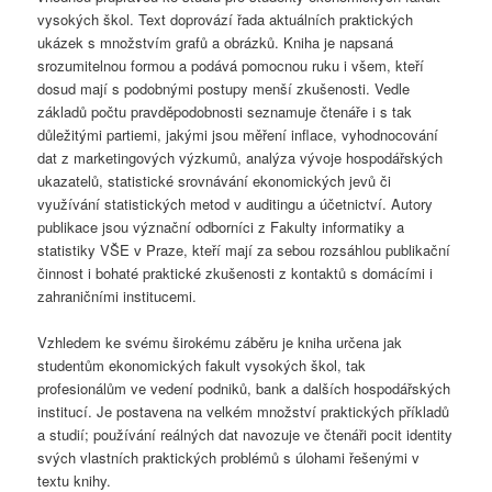
vysokých škol. Text doprovází řada aktuálních praktických
ukázek s množstvím grafů a obrázků. Kniha je napsaná
srozumitelnou formou a podává pomocnou ruku i všem, kteří
dosud mají s podobnými postupy menší zkušenosti. Vedle
základů počtu pravděpodobnosti seznamuje čtenáře i s tak
důležitými partiemi, jakými jsou měření inflace, vyhodnocování
dat z marketingových výzkumů, analýza vývoje hospodářských
ukazatelů, statistické srovnávání ekonomických jevů či
využívání statistických metod v auditingu a účetnictví. Autory
publikace jsou význační odborníci z Fakulty informatiky a
statistiky VŠE v Praze, kteří mají za sebou rozsáhlou publikační
činnost i bohaté praktické zkušenosti z kontaktů s domácími i
zahraničními institucemi.
Vzhledem ke svému širokému záběru je kniha určena jak
studentům ekonomických fakult vysokých škol, tak
profesionálům ve vedení podniků, bank a dalších hospodářských
institucí. Je postavena na velkém množství praktických příkladů
a studií; používání reálných dat navozuje ve čtenáři pocit identity
svých vlastních praktických problémů s úlohami řešenými v
textu knihy.