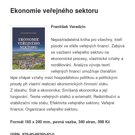
Ekonomie veřejného sektoru
František Varadzin
Nepostradatelná kniha pro všechny, kteří
působí ve sféře veřejných financí. Zabývá
se vazbami veřejného sektoru na
ekonomické procesy, vlastnické vztahy a
rozdělování. Analýza vývoje teorií
veřejných financí umožňuje čtenářům
lépe chápat vztahy mezi hospodářskou politikou a politickými
proudy při vlastní realizaci ekonomických činností státu.
Z obsahu: Stát a ekonomika; Smíšená ekonomika a její
fungování; Teorie veřejných statků a externalit; Redistribuční a
stabilizační role státu; Efektivita veřejného sektoru; Veřejné
finance; Organizace veřejného sektoru.
Formát 165 x 240 mm, pevná vazba, 340 stran, 598 Kč
ISBN 978-80-88260-82-0