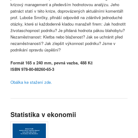
krizový management a především hodnotovou analýzu. Jeho
patnáct statí v této knize, doprovázených aktuálními komentáři
prof. Luboše Smrčky, přináší odpovědi na zdánlivě jednoduché
otázky, které si každodenně kladou manažeři firem: Jak hodnotit
životaschopnost podniku? Je přidaná hodnota pákou blahobytu?
Nezaměstnanost: Kletba nebo blaženost? Jak se uchránit před
nezaměstnaností? Jak zlepšit výkonnost podniku? Jsme v
podnikání opravdu úspěšní?
Formát 165 x 240 mm, pevná vazba, 488 Kč
ISBN 978-80-88260-65-3
Obálka ke stažení zde.
Statistika v ekonomii