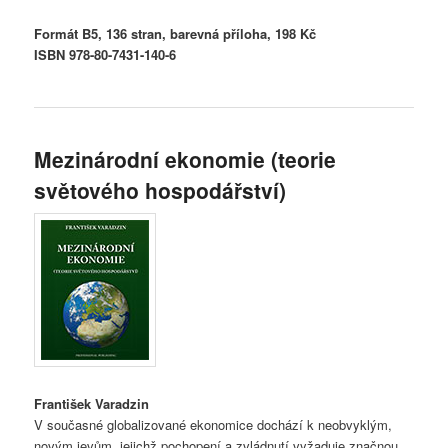
Formát B5, 136 stran, barevná příloha, 198 Kč
ISBN 978-80-7431-140-6
Mezinárodní ekonomie (teorie
světového hospodářství)
František Varadzin
V současné globalizované ekonomice dochází k neobvyklým,
novým jevům, jejichž pochopení a zvládnutí vyžaduje značnou