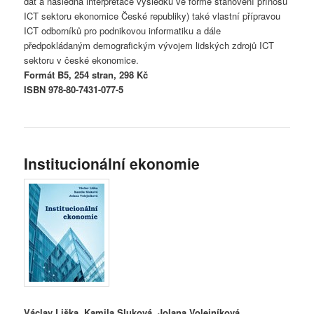
dat a následná interpretace výsledků ve formě stanovení přínosu
ICT sektoru ekonomice České republiky) také vlastní přípravou
ICT odborníků pro podnikovou informatiku a dále
předpokládaným demografickým vývojem lidských zdrojů ICT
sektoru v české ekonomice.
Formát B5, 254 stran, 298 Kč
ISBN 978-80-7431-077-5
Institucionální ekonomie
Václav Liška, Kamila Sluková, Jolana Volejníková