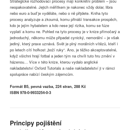
Strategické rozhodovací procesy mají konkrétní problém – jsou
neopakovatelné. Jejich měřítkem je nakonec vždy dolar, libra
nebo euro a buď je vyděláte, nebo o ně přijdete. Kniha tyto
procesy analyzuje a zkoumá, komu přináší transakce prospěch,
kdo je jejím hybatelem a kdo nese její rizika, komu se fúze
vyplatí a komu ne. Pohled na tyto procesy je v knize přímočarý a
jednoduchý, někomu může připadat cynický, nemorální – je však
jediný, který praxe uznává. Svět je plný morálních vítězů, kteří i
po letech cítí hořkost „boží ruky“. Ano, je těžko akceptovatelné,
když všichni hrají fotbal a jeden tým na chvíli tuto hru změní v
házenou… Více v této knize, kterou vydalo anglické
nakladatelství Oxford Tutorials a naše nakladatelství ji v rámci
spolupráce nabízí českým zájemcům.
Formát B5, pevná vazba, 224 stran, 288 Kč
ISBN 978-0-9933254-0-3
Principy pojištění