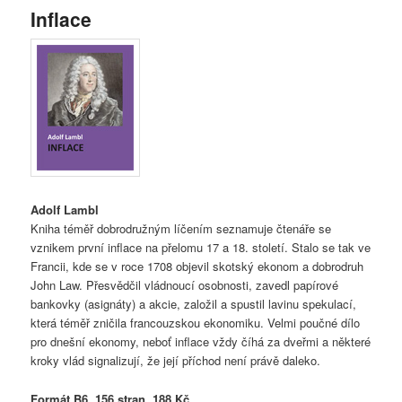
Inflace
Adolf Lambl
Kniha téměř dobrodružným líčením seznamuje čtenáře se
vznikem první inflace na přelomu 17 a 18. století. Stalo se tak ve
Francii, kde se v roce 1708 objevil skotský ekonom a dobrodruh
John Law. Přesvědčil vládnoucí osobnosti, zavedl papírové
bankovky (asignáty) a akcie, založil a spustil lavinu spekulací,
která téměř zničila francouzskou ekonomiku. Velmi poučné dílo
pro dnešní ekonomy, neboť inflace vždy číhá za dveřmi a některé
kroky vlád signalizují, že její příchod není právě daleko.
Formát B6, 156 stran, 188 Kč