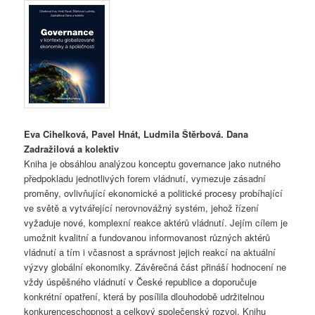
Eva Cihelková, Pavel Hnát, Ludmila Štěrbová. Dana
Zadražilová a kolektiv
Kniha je obsáhlou analýzou konceptu governance jako nutného
předpokladu jednotlivých forem vládnutí, vymezuje zásadní
proměny, ovlivňující ekonomické a politické procesy probíhající
ve světě a vytvářející nerovnovážný systém, jehož řízení
vyžaduje nové, komplexní reakce aktérů vládnutí. Jejím cílem je
umožnit kvalitní a fundovanou informovanost různých aktérů
vládnutí a tím i včasnost a správnost jejich reakcí na aktuální
výzvy globální ekonomiky. Závěrečná část přináší hodnocení ne
vždy úspěšného vládnutí v České republice a doporučuje
konkrétní opatření, která by posílila dlouhodobě udržitelnou
konkurenceschopnost a celkový společenský rozvoj. Knihu