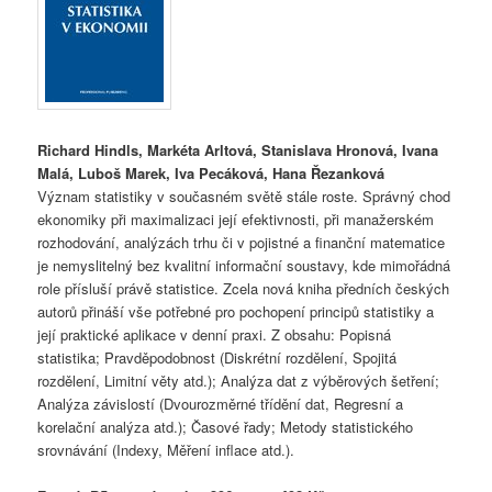
Richard Hindls, Markéta Arltová, Stanislava Hronová, Ivana
Malá, Luboš Marek, Iva Pecáková, Hana Řezanková
Význam statistiky v současném světě stále roste. Správný chod
ekonomiky při maximalizaci její efektivnosti, při manažerském
rozhodování, analýzách trhu či v pojistné a finanční matematice
je nemyslitelný bez kvalitní informační soustavy, kde mimořádná
role přísluší právě statistice. Zcela nová kniha předních českých
autorů přináší vše potřebné pro pochopení principů statistiky a
její praktické aplikace v denní praxi. Z obsahu: Popisná
statistika; Pravděpodobnost (Diskrétní rozdělení, Spojitá
rozdělení, Limitní věty atd.); Analýza dat z výběrových šetření;
Analýza závislostí (Dvourozměrné třídění dat, Regresní a
korelační analýza atd.); Časové řady; Metody statistického
srovnávání (Indexy, Měření inflace atd.).