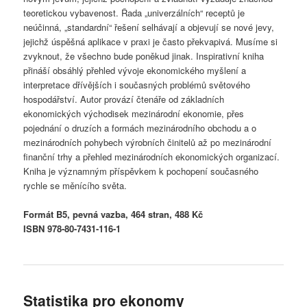
teoretickou vybavenost. Řada „univerzálních“ receptů je
neúčinná, „standardní“ řešení selhávají a objevují se nové jevy,
jejichž úspěšná aplikace v praxi je často překvapivá. Musíme si
zvyknout, že všechno bude poněkud jinak. Inspirativní kniha
přináší obsáhlý přehled vývoje ekonomického myšlení a
interpretace dřívějších i současných problémů světového
hospodářství. Autor provází čtenáře od základních
ekonomických východisek mezinárodní ekonomie, přes
pojednání o druzích a formách mezinárodního obchodu a o
mezinárodních pohybech výrobních činitelů až po mezinárodní
finanční trhy a přehled mezinárodních ekonomických organizací.
Kniha je významným příspěvkem k pochopení současného
rychle se měnícího světa.
Formát B5, pevná vazba, 464 stran, 488 Kč
ISBN 978-80-7431-116-1
Statistika pro ekonomy