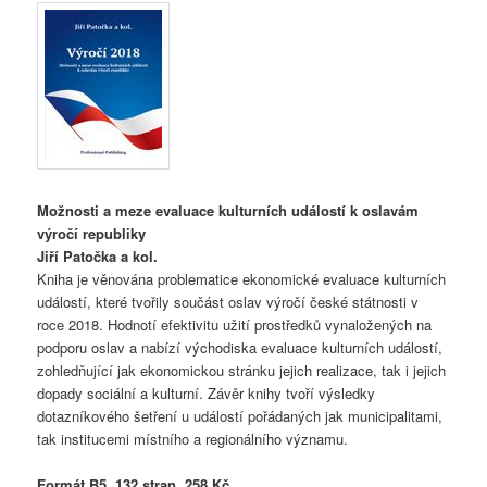
Možnosti a meze evaluace kulturních událostí k oslavám
výročí republiky
Jiří Patočka a kol.
Kniha je věnována problematice ekonomické evaluace kulturních
událostí, které tvořily součást oslav výročí české státnosti v
roce 2018. Hodnotí efektivitu užití prostředků vynaložených na
podporu oslav a nabízí východiska evaluace kulturních událostí,
zohledňující jak ekonomickou stránku jejich realizace, tak i jejich
dopady sociální a kulturní. Závěr knihy tvoří výsledky
dotazníkového šetření u událostí pořádaných jak municipalitami,
tak institucemi místního a regionálního významu.
Formát B5, 132 stran, 258 Kč