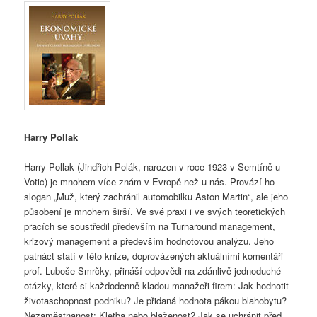
Harry Pollak
Harry Pollak (Jindřich Polák, narozen v roce 1923 v Semtíně u
Votic) je mnohem více znám v Evropě než u nás. Provází ho
slogan „Muž, který zachránil automobilku Aston Martin“, ale jeho
působení je mnohem širší. Ve své praxi i ve svých teoretických
pracích se soustředil především na Turnaround management,
krizový management a především hodnotovou analýzu. Jeho
patnáct statí v této knize, doprovázených aktuálními komentáři
prof. Luboše Smrčky, přináší odpovědi na zdánlivě jednoduché
otázky, které si každodenně kladou manažeři firem: Jak hodnotit
životaschopnost podniku? Je přidaná hodnota pákou blahobytu?
Nezaměstnanost: Kletba nebo blaženost? Jak se uchránit před