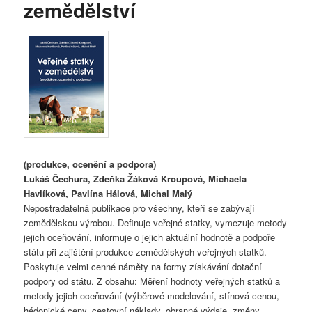
zemědělství
(produkce, ocenění a podpora)
Lukáš Čechura, Zdeňka Žáková Kroupová, Michaela
Havlíková, Pavlína Hálová, Michal Malý
Nepostradatelná publikace pro všechny, kteří se zabývají
zemědělskou výrobou. Definuje veřejné statky, vymezuje metody
jejich oceňování, informuje o jejich aktuální hodnotě a podpoře
státu při zajištění produkce zemědělských veřejných statků.
Poskytuje velmi cenné náměty na formy získávání dotační
podpory od státu. Z obsahu: Měření hodnoty veřejných statků a
metody jejich oceňování (výběrové modelování, stínová cenou,
hédonické ceny, cestovní náklady, obranné výdaje, změny