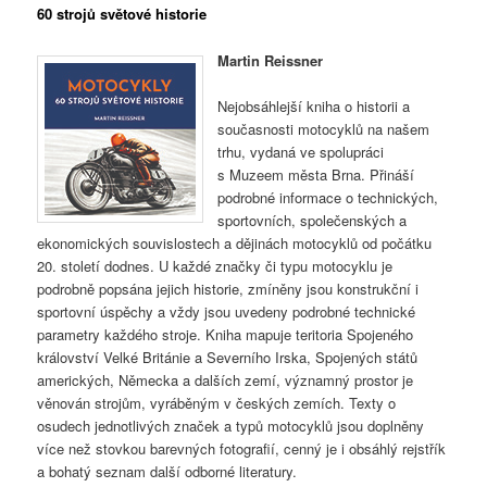
60 strojů světové historie
Martin Reissner
Nejobsáhlejší kniha o historii a
současnosti motocyklů na našem
trhu, vydaná ve spolupráci
s Muzeem města Brna. Přináší
podrobné informace o technických,
sportovních, společenských a
ekonomických souvislostech a dějinách motocyklů od počátku
20. století dodnes. U každé značky či typu motocyklu je
podrobně popsána jejich historie, zmíněny jsou konstrukční i
sportovní úspěchy a vždy jsou uvedeny podrobné technické
parametry každého stroje. Kniha mapuje teritoria Spojeného
království Velké Británie a Severního Irska, Spojených států
amerických, Německa a dalších zemí, významný prostor je
věnován strojům, vyráběným v českých zemích. Texty o
osudech jednotlivých značek a typů motocyklů jsou doplněny
více než stovkou barevných fotografií, cenný je i obsáhlý rejstřík
a bohatý seznam další odborné literatury.