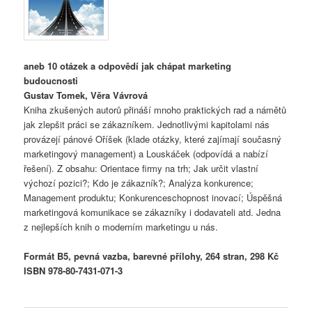
aneb 10 otázek a odpovědí jak chápat marketing
budoucnosti
Gustav Tomek, Věra Vávrová
Kniha zkušených autorů přináší mnoho praktických rad a námětů
jak zlepšit práci se zákazníkem. Jednotlivými kapitolami nás
provázejí pánové Oříšek (klade otázky, které zajímají současný
marketingový management) a Louskáček (odpovídá a nabízí
řešení). Z obsahu: Orientace firmy na trh; Jak určit vlastní
výchozí pozici?; Kdo je zákazník?; Analýza konkurence;
Management produktu; Konkurenceschopnost inovací; Úspěšná
marketingová komunikace se zákazníky i dodavateli atd. Jedna
z nejlepších knih o moderním marketingu u nás.
Formát B5, pevná vazba, barevné přílohy, 264 stran, 298 Kč
ISBN 978-80-7431-071-3