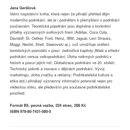
Jana Geršlová
Velmi inspirativní kniha, která nejen že přináší přehled dějin
moderního podnikání, ale je i podnětem k přemýšlení o podnikání
současném. Teoretická pojednání jsou doplněna o konkrétní
příběhy významných světových firem (Adidas, Coca Cola,
Davidoff, Dr. Oetker, Ford, Heinz, IBM, Jaguar, Levi Strauss,
Maggi, Nestlé, Shell, Swarovski aj.), což umožňuje ověření
teoretických postulátů v praxi. Jednotlivé kapitoly (Malé a střední
podnikání versus velkopodnikání; Úloha rodinných podniků v
historii a posun jejich rolí; Globalizace podnikání ve 20. století;
Technický pokrok a inovace v dějinách podnikání; Vývoj
marketingu, úloha značky a reklamy; Podnikatelská kultura a
etika atd.) přinášejí významný informační potenciál nejen pro
vědeckou sféru, ale především pro současné podnikatelské
prostředí.
Formát B5, pevná vazba, 224 stran, 288 Kč
ISBN 978-80-7431-080-5