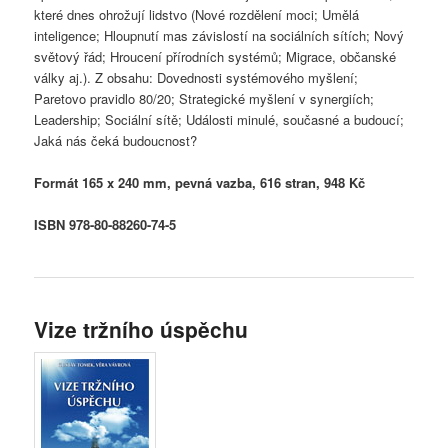
které dnes ohrožují lidstvo (Nové rozdělení moci; Umělá
inteligence; Hloupnutí mas závislostí na sociálních sítích; Nový
světový řád; Hroucení přírodních systémů; Migrace, občanské
války aj.). Z obsahu: Dovednosti systémového myšlení;
Paretovo pravidlo 80/20; Strategické myšlení v synergiích;
Leadership; Sociální sítě; Události minulé, současné a budoucí;
Jaká nás čeká budoucnost?
Formát 165 x 240 mm, pevná vazba, 616 stran, 948 Kč
ISBN 978-80-88260-74-5
Vize tržního úspěchu