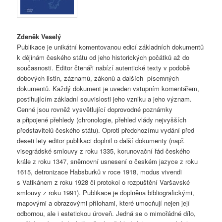
Zdeněk Veselý
Publikace je unikátní komentovanou edicí základních dokumentů
k dějinám českého státu od jeho historických počátků až do
současnosti. Editor čtenáři nabízí autentické texty v podobě
dobových listin, záznamů, zákonů a dalších písemných
dokumentů. Každý dokument je uveden vstupním komentářem,
postihujícím základní souvislosti jeho vzniku a jeho význam.
Cenné jsou rovněž vysvětlující doprovodné poznámky
a připojené přehledy (chronologie, přehled vlády nejvyšších
představitelů českého státu). Oproti předchozímu vydání před
deseti lety editor publikaci doplnil o další dokumenty (např.
visegrádské smlouvy z roku 1335, korunovační řád českého
krále z roku 1347, sněmovní usnesení o českém jazyce z roku
1615, detronizace Habsburků v roce 1918, modus vivendi
s Vatikánem z roku 1928 či protokol o rozpuštění Varšavské
smlouvy z roku 1991). Publikace je doplněna bibliografickými,
mapovými a obrazovými přílohami, které umocňují nejen její
odbornou, ale i estetickou úroveň. Jedná se o mimořádné dílo,