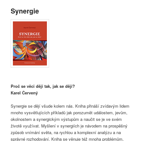
Synergie
Proč se věci dějí tak, jak se dějí?
Karel Červený
Synergie se dějí všude kolem nás. Kniha přináší zvídavým lidem
mnoho vysvětlujících příkladů jak porozumět událostem, jevům,
okolnostem a synergickým výstupům a naučit se je ve svém
životě využívat. Myšlení v synergiích je návodem na prospěšný
způsob vnímání světa, na rychlou a komplexní analýzu a na
správné rozhodování. Kniha se věnuje též mnoha problémům,