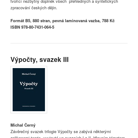
tvořící nezbytný doplněk všech přehledných a syntetických
zpracování českých dějin.
Formát B5, 880 stran, pevná laminovaná vazba, 788 Kč
ISBN 978-80-7431-064-5
Výpočty, svazek III
Michal Černý
Závěrečný svazek trilogie Výpočty se zabývá některými
aplikacemi teorie, vyvinuté ve svazcích I a II. Hlavním tématem