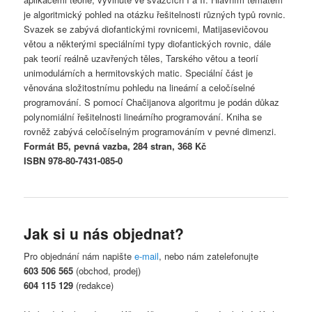
je algoritmický pohled na otázku řešitelnosti různých typů rovnic.
Svazek se zabývá diofantickými rovnicemi, Matijasevičovou
větou a některými speciálními typy diofantických rovnic, dále
pak teorií reálně uzavřených těles, Tarského větou a teorií
unimodulárních a hermitovských matic. Speciální část je
věnována složitostnímu pohledu na lineární a celočíselné
programování. S pomocí Chačijanova algoritmu je podán důkaz
polynomiální řešitelnosti lineárního programování. Kniha se
rovněž zabývá celočíselným programováním v pevné dimenzi.
Formát B5, pevná vazba, 284 stran, 368 Kč
ISBN 978-80-7431-085-0
Jak si u nás objednat?
Pro objednání nám napište
e-mail
, nebo nám zatelefonujte
603 506 565
(obchod, prodej)
604 115 129
(redakce)