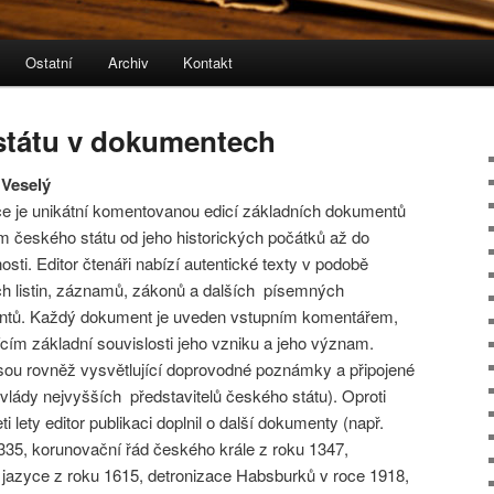
Ostatní
Archiv
Kontakt
ebu
 panelu
státu v dokumentech
 Veselý
ce je unikátní komentovanou edicí základních dokumentů
ám českého státu od jeho historických počátků až do
sti. Editor čtenáři nabízí autentické texty v podobě
h listin, záznamů, zákonů a dalších písemných
tů. Každý dokument je uveden vstupním komentářem,
ícím základní souvislosti jeho vzniku a jeho význam.
sou rovněž vysvětlující doprovodné poznámky a připojené
 vlády nejvyšších představitelů českého státu). Oproti
lety editor publikaci doplnil o další dokumenty (např.
35, korunovační řád českého krále z roku 1347,
azyce z roku 1615, detronizace Habsburků v roce 1918,