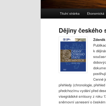
Hlavní navigační menu
Titulní stránka
Ekonomická
Přejít k hlavnímu obsahu w
Přejít k obsahu postranního
Dějiny českého 
Zdeněk
Publika
k dějin
současno
dobovýc
dokumen
postihuj
Cenné j
přehledy (chronologie, přehled
předchozímu vydání před deseti 
visegrádské smlouvy z roku 13
sněmovní usnesení o českém j