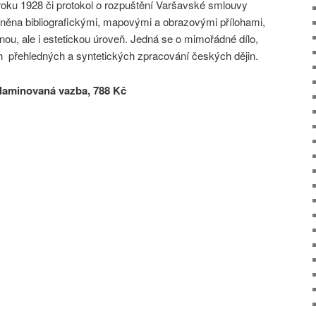
oku 1928 či protokol o rozpuštění Varšavské smlouvy
plněna bibliografickými, mapovými a obrazovými přílohami,
rnou, ale i estetickou úroveň. Jedná se o mimořádné dílo,
h přehledných a syntetických zpracování českých dějin.
 laminovaná vazba, 788 Kč