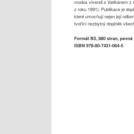
modus vivendi s Vatikánem z r
z roku 1991). Publikace je do
které umocňují nejen její odbo
tvořící nezbytný doplněk všec
Formát B5, 880 stran, pevná
ISBN 978-80-7431-064-5