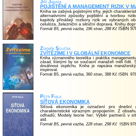
J
iří
J
anata
POJIŠTĚNÍ A MANAGEMENT RIZIK V
Kniha se zabývá pojistnými trhy, jejich charakter
alternativními způsoby pojištění a tvorbou ri
kapitoly přinášejí rozbory rizik ve vybraných o
celulóza, železniční a silniční doprava. Knihu dopr
ISBN 97
Formát B5, pevná vazba, 196 stran, 288 Kč
Z
deněk
S
ouček
ZVÍTĚZÍME I V GLOBÁLNÍ EKONOMICE
Kniha významného teoretika i praktika managementu
zásad, kterými by se současní manažeři měli řídit. 
dosáhnout úspěchu. Kniha je napsána manažerský
inspirovat.
Formát B5, pevná vazba, 360 stran, 388 Kč ISBN
978
P
etr
F
iala
SÍŤOVÁ EKONOMIKA
Síťová ekonomika je označení pro dnešní g
charakteristické výrazným propojením. Z obsahu
odhadů; Modely teorie her; Výběr partnerů v sí
atd.
Formát B5, pevná vazba, 228 stran, 298 Kč
ISBN 978