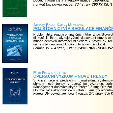
počet; Vlastní čísla a vektory matice; Diferenciál
Formát B5, pevná vazba, 284 stran, 298 Kč
ISBN
A
rnošt
B
öhm
, K
arina
M
užáková
POJIŠŤOVNICTVÍ A REGULACE FINANČ
Problematika regulace finančních trhů a pojišťovnic
diskusí. Kniha analyzuje vývoj, dosavadní stav a ten
mnoho cenných informací vzhledem k novým skutečn
unii a s tendencemi EU dále tuto oblast regulovat.
Formát B5, 184 stran, 238 Kč
ISBN 978-80-7431-035-
P
etr
F
iala a
k
olektiv
OPERAČNÍ VÝZKUM – NOVÉ TRENDY
V knize, určené především manažerům, systémov
shrnuty nové trendy v operačním výzkumu, zahrn
(Management dodavatelských řetězců a sítí; Okružní 
Optimalizace ekonomických vztahů; Lenstrův algoritm
Formát B5, pevná laminovaná vazba, 240 stran, 288 