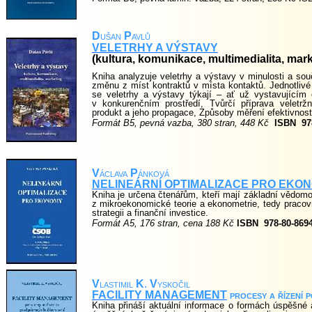
D
ušan
P
avlů
VELETRHY A VÝSTAVY
(kultura, komunikace, multimedialita, mark
Kniha analyzuje veletrhy a výstavy v minulosti a souč
změnu z míst kontraktů v místa kontaktů. Jednotlivé 
se veletrhy a výstavy týkají – ať už vystavujícím 
v konkurenčním prostředí, Tvůrčí příprava veletrž
produkt a jeho propagace, Způsoby měření efektivnosti
Formát B5, pevná vazba, 380 stran, 448 Kč
ISBN
97
V
áclava
P
ánková
NELINEÁRNÍ OPTIMALIZACE PRO EKO
Kniha je určena čtenářům, kteří mají základní vědomo
z mikroekonomické teorie a ekonometrie, tedy pracov
strategii a finanční investice.
Formát A5, 176 stran, cena 188 Kč
ISBN
978-80-869
V
lastimil
K
.
V
yskočil
FACILITY MANAGEMENT
procesy a řízení 
Kniha přináší aktuální informace o formách úspěšné 