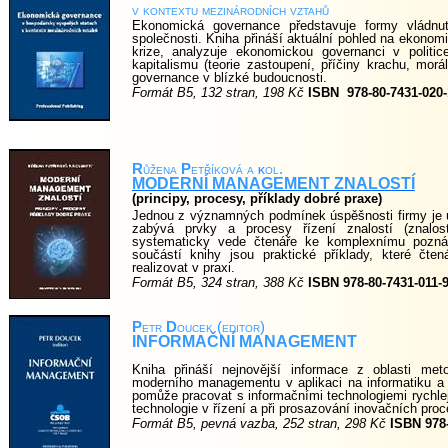
v kontextu mezinárodních vztahů
Ekonomická governance představuje formy vládnut
společnosti. Kniha přináší aktuální pohled na ekono
krize, analyzuje ekonomickou governanci v polit
kapitalismu (teorie zastoupení, příčiny krachu, mo
governance v blízké budoucnosti.
Formát B5, 132 stran, 198 Kč
ISBN
978-80-7431-020-
R
ůžena
P
etříková a
k
ol.
MODERNÍ MANAGEMENT ZNALOSTÍ
(principy, procesy, příklady dobré praxe)
Jednou z významných podmínek úspěšnosti firmy je 
zabývá prvky a procesy řízení znalostí (znal
systematicky vede čtenáře ke komplexnímu pozná
součástí knihy jsou praktické příklady, které čt
realizovat v praxi.
Formát B5, 324 stran, 388 Kč
ISBN 978-80-7431-011-
P
etr
D
oucek (editor)
INFORMAČNÍ MANAGEMENT
Kniha přináší nejnovější informace z oblasti me
moderního managementu v aplikaci na informatiku a 
pomůže pracovat s informačními technologiemi rychleji
technologie v řízení a při prosazování inovačních pro
Formát B5, pevná vazba, 252 stran, 298 Kč
ISBN 978-