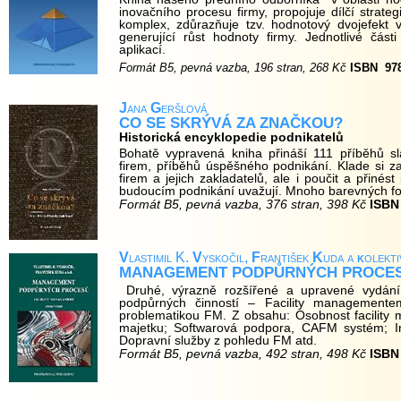
inovačního procesu firmy, propojuje dílčí stra
komplex, zdůrazňuje tzv. hodnotový dvojefekt
generující růst hodnoty firmy. Jednotlivé čás
aplikací.
Formát B5, pevná vazba, 196 stran, 268 Kč
ISBN
97
J
ana
G
eršlová
CO SE SKRÝVÁ ZA ZNAČKOU?
Historická encyklopedie podnikatelů
Bohatě vypravená kniha přináší 111 příběhů 
firem, příběhů úspěšného podnikání. Klade si z
firem a jejich zakladatelů, ale i poučit a přinés
budoucím podnikání uvažují. Mnoho barevných fotog
Formát B5, pevná vazba, 376 stran, 398 Kč
ISBN
V
lastimil K.
V
yskočil,
F
rantišek
K
uda a
k
olekti
MANAGEMENT PODPŮRNÝCH PROCESŮ
Druhé, výrazně rozšířené a upravené vydán
podpůrných činností – Facility managemente
problematikou FM. Z obsahu: Osobnost facility
majetku; Softwarová podpora, CAFM systém; I
Dopravní služby z pohledu FM atd.
Formát B5, pevná vazba, 492 stran, 498 Kč
ISBN