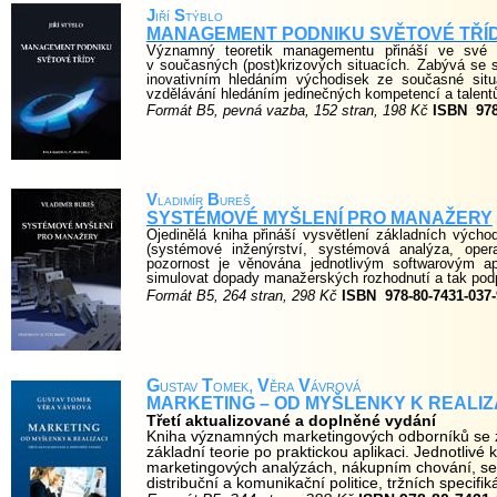
J
iří
S
týblo
MANAGEMENT PODNIKU SVĚTOVÉ TŘÍ
Významný teoretik managementu přináší ve své 
v současných (post)krizových situacích. Zabývá se 
inovativním hledáním východisek ze současné situa
vzdělávání hledáním jedinečných kompetencí a talentů
Formát B5, pevná vazba, 152 stran, 198 Kč
ISBN
97
V
ladimír
B
ureš
SYSTÉMOVÉ MYŠLENÍ PRO MANAŽERY
Ojedinělá kniha přináší vysvětlení základních výc
(systémové inženýrství, systémová analýza, opera
pozornost je věnována jednotlivým softwarovým a
simulovat dopady manažerských rozhodnutí a tak podp
Formát B5, 264 stran, 298 Kč
ISBN
978-80-7431-037-
G
ustav
T
omek,
V
ěra
V
ávrová
MARKETING – OD MYŠLENKY K REALIZ
Třetí aktualizované a doplněné vydání
Kniha významných marketingových odborníků se 
základní teorie po praktickou aplikaci. Jednotliv
marketingových analýzách, nákupním chování, segm
distribuční a komunikační politice, tržních specif