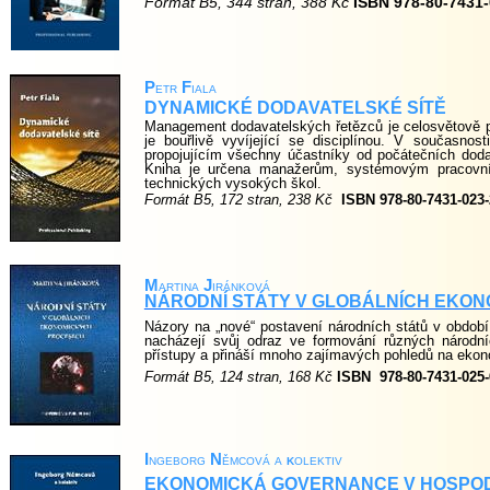
Formát B5, 344 stran, 388 Kč
ISBN 978-80-7431-
P
etr
F
iala
DYNAMICKÉ DODAVATELSKÉ SÍTĚ
Management dodavatelských řetězců je celosvětově 
je bouřlivě vyvíjející se disciplínou. V současno
propojujícím všechny účastníky od počátečních dod
Kniha je určena manažerům, systémovým pracov
technických vysokých škol.
Formát B5, 172 stran, 238 Kč
ISBN 978-80-7431-023-
M
artina
J
iránková
NÁRODNÍ STÁTY V GLOBÁLNÍCH EKO
Názory na „nové“ postavení národních států v období 
nacházejí svůj odraz ve formování různých národní
přístupy a přináší mnoho zajímavých pohledů na ekono
Formát B5, 124 stran, 168 Kč
ISBN
978-80-7431-025-
I
ngeborg
N
ěmcová a
k
olektiv
EKONOMICKÁ GOVERNANCE V HOSPO