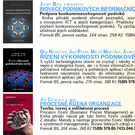
J
osef
B
asl a
k
olektiv
INOVACE PODNIKOVÝCH INFORMAČNÍ
Podpora konkurenceschopnosti podniků
Kniha přináší ucelené shrnutí poznatků, sou
s inovacemi ICT a jejich kategorizací. Prakticky
zvýšení konkurenceschopnosti podniků. Ty vycházej
účelnost jejich vzdělávání.
Formát B5, pevná vazba, 164 stran, 258 Kč
ISBN
O
ta
N
ovotný,
J
an
P
our,
M
iloš
M
aryška,
J
ose
ŘÍZENÍ VÝKONNOSTI PODNIKOV
S vyšší technologickou úrovní se zvyšují i nároky n
nejen o strategické řízení, ale i o řízení informačních 
počítačové infrastruktury a potřebných aplikací včetn
hodnocení návratnosti investic do informatiky (ří
konkrétních aplikací jak v těchto činnostech postupov
Formát B5, pevná vazba, 276 stran, 348 Kč
ISBN 978
J
iří
C
iencala a
k
ol.
PROCESNĚ ŘÍZENÁ ORGANIZACE
Tvorba, rozvoj a měřitelnost procesů
Procesní řízení (Business Proces Management) je d
Kniha přináší návod jak tuto formu řízení uvádě
Z obsahu: Metody a nástroje procesního řízení; Měřen
v systémech managementu; Řízení lidských zdrojů v 
Formát B5, 204 stran, 268 Kč
ISBN 978-80-7431-044-