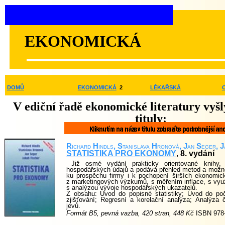
EKONOMICKÁ
DOMŮ
EKONOMICKÁ
2
LÉKAŘSKÁ
V ediční řadě ekonomické literatury vyšl
tituly
:
R
ichard
H
indls
, S
tanislava
H
ronová
, J
an
S
eger
, J
STATISTIKA PRO EKONOMY
,
8. vydání
Již osmé vydání prakticky orientované knihy, k
hospodářských údajů a podává přehled metod a možnost
ku prospěchu firmy i k pochopení širších ekonomi
z marketingových výzkumů, s měřením inflace, s využí
s analýzou vývoje hospodářských ukazatelů.
Z obsahu: Úvod do popisné statistiky; Úvod do po
zjišťování; Regresní a korelační analýza; Analýza
jevů.
Formát B5, pevná vazba, 420 stran, 448 Kč
ISBN 978-