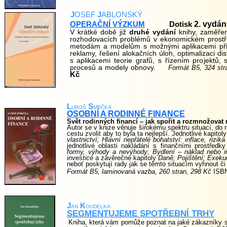
J
OSEF
J
ABLONSKÝ
.
2. vydán
OPERAČNÍ VÝZKUM
Dotisk
V krátké době již
druhé vydání
knihy, zaměřené
rozhodovacích problémů v ekonomickém prostře
metodám a modelům s možnými aplikacemi při
reklamy, řešení alokačních úloh, optimalizaci di
s aplikacemi teorie grafů, s řízením projektů,
procesů a modely obnovy.
Formát B5, 324 str
Kč
L
uboš
S
mrčka
OSOBNÍ A RODINNÉ FINANCE
Svět rodinných financí – jak spořit a rozmnožovat
Autor se v knize věnuje širokému spektru situací, do 
cestu zvolit aby to byla ta nejlepší. Jednotlivé kapito
vlastnictví; Hlavní nepřátelé bohatství: inflace, rizik
jednotlivé oblasti nakládání s finančními prostředky
formy, výhody a nevýhody; Bydlení – náklad nebo i
investice
a závěrečné kapitoly
Daně; Pojištění; Exeku
neboť poskytují rady jak se těmto situacím vyhnout či 
Formát B5, laminovaná vazba, 260 stran, 298 Kč
ISBN
J
an
K
oudelka
SEGMENTUJEME SPOTŘEBNÍ TRHY
Kniha, která vám pomůže poznat na jaké zákazníky se 