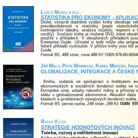
L
uboš
M
arek
a k
ol
.
STATISTIKA PRO EKONOMY - APLIKA
Druhé, výrazně doplněné vydání knihy obsahuje vel
pravděpodobnosti a statistiky (popis statistick
kontingenční tabulky, analýza rozptylu, regresní a
rozdíly). Součástí knihy je vložené DVD, které obs
použité v příkladech. V obsažených příkladech js
Enterprise Guide. Uživatel si tedy může oba progra
řešení příkladů vyzkoušet. V příloze knihy jsou též
Guide.
Formát B5, 488 stran, cena 488 Kč
ISBN 978-80-8694
Jiří Malý, Petr Wawrosz, Karel Mráček, Ivan
GLOBALIZACE, INTEGRACE A ČESKÉ
Kniha, vydaná ve spolupráci s Institutem ev
ekonomických a sociálních tendencí světa ve v
Evropské unie, vztahy národní měny a přínosy
státu v globalizované ekonomice. Aktuální data
kladech a problémech vývojových tendencí světa.
Formát B5, pevná vazba, 248 stran, 298 Kč
ISBN
97
R
adim
V
lček
STRATEGIE HODNOTOVÝCH INOVACÍ
Tvorba, rozvoj a měřitelnost inovací
Kniha našeho předního odborníka
v oblasti h