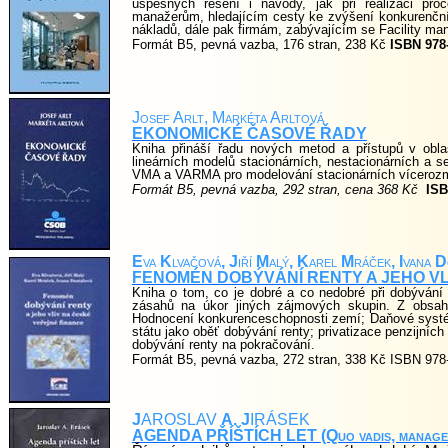
úspěšných řešení i návody, jak při realizaci pr
manažerům, hledajícím cesty ke zvýšení konkurenční 
nákladů, dále pak firmám, zabývajícím se Facility m
Formát B5, pevná vazba, 176 stran, 238 Kč
ISBN 978-
Josef Arlt, Markéta Arltová
EKONOMICKÉ ČASOVÉ ŘADY
Kniha přináší řadu nových metod a přístupů v obl
lineárních modelů stacionárních, nestacionárních a 
VMA a VARMA pro modelování stacionárních víceroz
Formát B5, pevná vazba, 292 stran, cena 368 Kč
ISB
E
va
K
lvačová
, J
iří
M
alý
, K
arel
M
ráček
, I
vana
D
FENOMÉN DOBÝVÁNÍ RENTY A JEHO VL
Kniha o tom, co je dobré a co nedobré při dobývání
zásahů na úkor jiných zájmových skupin. Z obsahu
Hodnocení konkurenceschopnosti zemí; Daňové systémy
státu jako oběť dobývání renty; privatizace penzijníc
dobývání renty na pokračování.
Formát B5, pevná vazba, 272 stran, 338 Kč ISBN 978
J
AROSLAV
A. J
IRÁSEK
AGENDA PŘÍŠTÍCH LET
(Quo vadis, manag