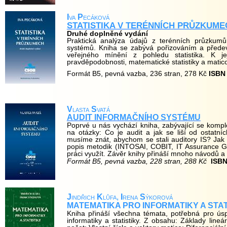
I
va
P
ecáková
STATISTIKA V TERÉNNÍCH PRŮZKUME
Druhé doplněné vydání
Praktická analýza údajů z terénních průzkumů
systémů. Kniha se zabývá pořizováním a před
veřejného mínění z pohledu statistika. K je
pravděpodobnosti, matematické statistiky a matic
Formát B5, pevná vazba, 236 stran, 278 Kč
ISBN
V
lasta
S
vatá
AUDIT INFORMAČNÍHO SYSTÉMU
Poprvé u nás vychází kniha, zabývající se kom
na otázky: Co je audit a jak se liší od ostatní
musíme znát, abychom se stali auditory IS? Jak
popis metodik (INTOSAI, COBIT, IT Assurance Gui
práci využít. Závěr knihy přináší mnoho návodů a 
Formát B5, pevná vazba, 228 stran, 288 Kč
ISBN
J
indřich
K
lůfa,
I
rena
S
ýkorová
MATEMATIKA PRO INFORMATIKY A STAT
Kniha přináší všechna témata, potřebná pro ús
informatiky a statistiky. Z obsahu: Základy lineá