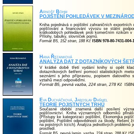
A
rnošt
B
öhm
POJIŠTĚNÍ POHLEDÁVEK V MEZINÁRO
Kniha pojednává o pojištění zahraničních exportních
pojišťování a financování vývozu se státní podpo
krátkodobých pohledávek proti komerčním rizikům v 
Přílohy, tabulky, slovníček pojmů.
Formát B5, 152 stran, 188 Kč
ISBN 978-80-7431-004-
H
ana
Ř
ezanková
ANALÝZA DAT Z DOTAZNÍKOVÝCH ŠET
V krátké době třetí vydání knihy si opět kl
dotazníkových šetření pomocí statistických met
seznámí s jeho přípravou, popisem datového 
vztahů mezi odpověďmi.
Formát B5, pevná vazba, 224 stran, 278 Kč
ISBN
E
va
D
ucháčková,
J
aroslav
D
aňhel
TEORIE POJISTNÝCH TRHŮ
Současné období znamená další posílení významu
pojišťovnictví. Kniha významných odborníků přináš
(Přístupy ke kategorizaci pojištění, Ekonomika pojišťo
pojištění, Pojištění odpovědnosti za škody, Řešení ž
na pojistných trzích). Analýza jednotlivých problémů
prostředí.
Formát B5, pevná lamin. vazba, 224 stran, 288 Kč I