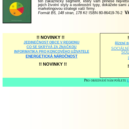
ten zákaznický segment, který vám přinese největší 
jejich životní styly a osobnostní typy, dokážete sami 
marketingovou strategii vaší firmy.
V
Formát B5, 148 stran, 178 Kč
ISBN 80-86419-76-2
!!
NOVINKY
!!
JEDINEČNOST OBCE V REGIONU
řízení 
CO SE SKRÝVÁ ZA ZNAČKOU
SOCIÁLNÍ
INFORMATIKA PRO KONCOVÉHO UŽIVATELE
SOU
ENERGETICKÁ NÁROČNOST
!!
NOVINKY
!!
Pro objednání nám pošlete
e