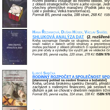
Řízení podniků vstupuje do nového období. My
z oblasti strategického řízení a jeho vývoje. Jedn
všechny přemýšlivé manažery (Podnik jako syst
Lidé v podniku; Velká transformace).
Formát B5, pevná vazba, 188 stran, 268 Kč
ISB
H
ana
Ř
ezanková,
D
ušan
H
úsek,
V
áclav
S
nášel
SHLUKOVÁ ANALÝZA DAT
(2. rozšířen
Kniha seznamuje čtenáře se skupinou metod, urče
snaží nalézt v datech určité struktury a prezentov
mohou pocházet z oblasti přírodních či společenskýc
pro jiné účely a výsledky lze využít jak ve vědecké čin
Formát B5, pevná vazba, 220 stran, 278 Kč
ISBN 978-
L
uboš
S
mrčka
RODINNÝ ROZPOČET A SPOLEČNOST SP
(staronový pohled na osobní finance a bohatství)
Kniha, určená širokému spektru čtenářů, přiná
zacházet s rodinnými financemi, jak sestavit
dluhům a jak se chovat v dnešním nejistém tržní
Formát B5, pevná vazba, 314 stran, 338 Kč
ISBN 978